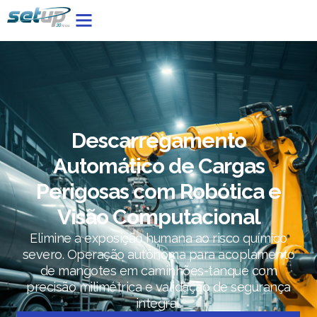
Descarregamento
Automático de Cargas
Perigosas com Robótica e
Visão Computacional
Elimine a exposição humana ao risco químico
severo. Operação autônoma para acoplamento
de mangotes em caminhões-tanque com
precisão milimétrica e validação de segurança
integral.